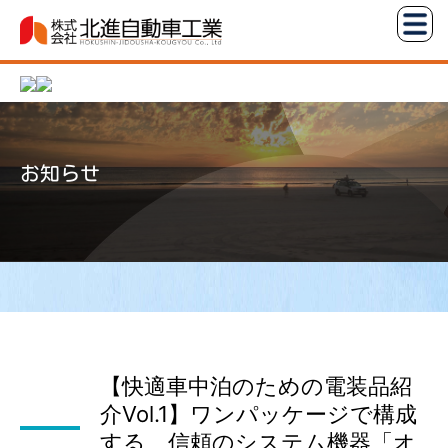
コ
株
ン
式
テ
会
ン
社
ツ
北
へ
進
お知らせ
ス
自
キ
動
ッ
車
プ
工
業
【快適車中泊のための電装品紹
介Vol.1】ワンパッケージで構成
する、信頼のシステム機器「オ