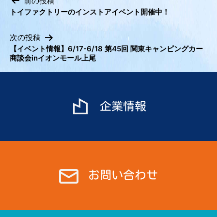
前の投稿
トイファクトリーのインストアイベント開催中！
投
稿
次の投稿
ナ
【イベント情報】6/17-6/18 第45回 関東キャンピングカー
ビ
商談会inイオンモール上尾
ゲ
ー
シ
企業情報
ョ
ン
お問い合わせ