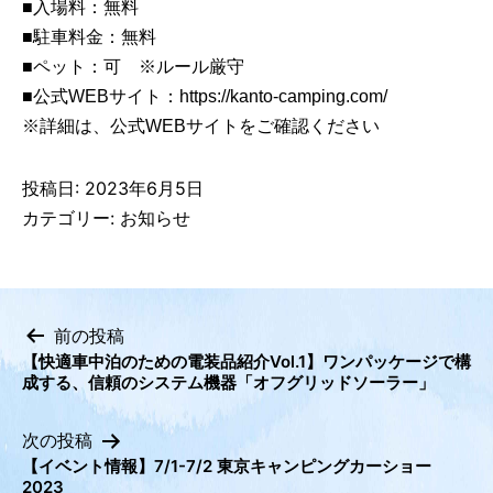
■入場料：無料
■駐車料金：無料
■ペット：可 ※ルール厳守
■公式WEBサイト：
https://kanto-camping.com/
※詳細は、公式WEBサイトをご確認ください
投稿日:
2023年6月5日
カテゴリー:
お知らせ
前の投稿
【快適車中泊のための電装品紹介Vol.1】ワンパッケージで構
投
成する、信頼のシステム機器「オフグリッドソーラー」
稿
ナ
次の投稿
ビ
【イベント情報】7/1-7/2 東京キャンピングカーショー
2023
ゲ