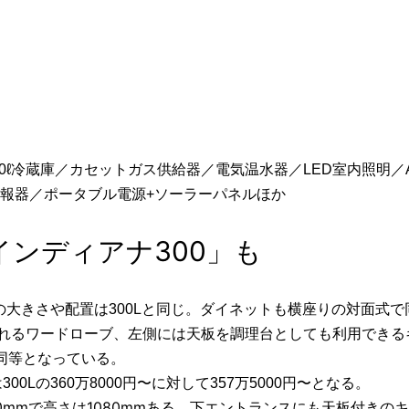
60ℓ冷蔵庫／カセットガス供給器／電気温水器／LED室内照明
警報器／ポータブル電源+ソーラーパネルほか
インディアナ300」も
の大きさや配置は300Lと同じ。ダイネットも横座りの対面式で
れるワードローブ、左側には天板を調理台としても利用できるキ
同等となっている。
は300Lの360万8000円〜に対して357万5000円〜となる。
mmで高さは1080mmある。下
エントランスにも天板付きのキ