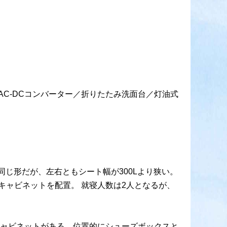
／AC-DCコンバーター／折りたたみ洗面台／灯油式
同じ形だが、左右ともシート幅が300Lより狭い。
ャビネットを配置。 就寝人数は2人となるが、
ャビネットがある。位置的にシューズボックスと