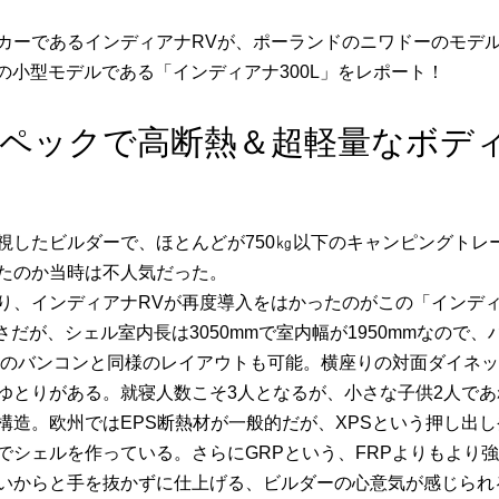
カーであるインディアナRVが、ポーランドのニワドーのモデ
行の小型モデルである「インディアナ300L」をレポート！
ペックで高断熱＆超軽量なボデ
したビルダーで、ほとんどが750㎏以下のキャンピングトレー
たのか当時は不人気だった。
、インディアナRVが再度導入をはかったのがこの「インディア
さだが、シェル室内長は3050mmで室内幅が1950mmなの
スのバンコンと同様のレイアウトも可能。横座りの対面ダイネ
ゆとりがある。就寝人数こそ3人となるが、小さな子供2人であ
構造。欧州ではEPS断熱材が一般的だが、XPSという押し出
でシェルを作っている。さらにGRPという、FRPよりもより
いからと手を抜かずに仕上げる、ビルダーの心意気が感じられ