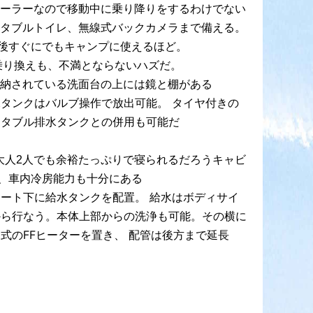
レーラーなので移動中に乗り降りをするわけでない
ータブルトイレ、無線式バックカメラまで備える。
後すぐにでもキャンプに使えるほど。
乗り換えも、不満とならないハズだ。
収納されている洗面台の上には鏡と棚がある
水タンクはバルブ操作で放出可能。 タイヤ付きの
ータブル排水タンクとの併用も可能だ
ば大人2人でも余裕たっぷりで寝られるだろうキャビ
、車内冷房能力も十分にある
シート下に給水タンクを配置。 給水はボディサイ
から行なう。本体上部からの洗浄も可能。その横に
式のFFヒーターを置き、 配管は後方まで延長