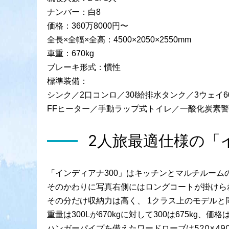
ナンバー：白8
価格：360万8000円〜
全長×全幅×全高：4500×2050×2550mm
車重：670kg
ブレーキ形式：慣性
標準装備：
シンク／2口コンロ／30ℓ給排水タンク／3ウェイ
FFヒーター／手動ラップ式トイレ／一酸化炭素
2人旅最適仕様の「
「インディアナ300」はキッチンとマルチルーム
そのかわりに写真右側にはロングコートが掛けら
その分だけ収納力は高く、 1クラス上のモデルと
重量は300Lが670kgに対して300は675kg、価格
ハンガーパイプを備えたワードローブは520×490