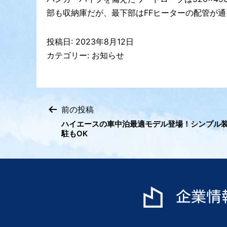
部も収納庫だが、最下部はFFヒーターの配管が
投稿日:
2023年8月12日
カテゴリー:
お知らせ
前の投稿
投
ハイエースの車中泊最適モデル登場！シンプル
駐もOK
稿
ナ
ビ
企業情
ゲ
ー