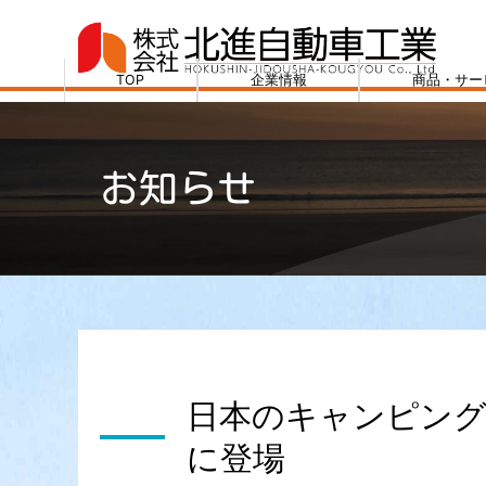
コ
ン
テ
TOP
企業情報
商品・サー
ン
株
ツ
式
へ
会
お知らせ
ス
社
キ
北
ッ
進
プ
自
動
車
工
業
日本のキャンピング
に登場