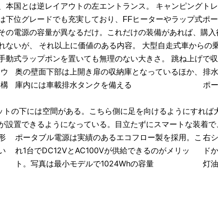
、本国とは逆レイアウトの左エントランス。 キャンピングト
は下位グレードでも充実しており、FFヒーターやラップ式ポ
その電源の容量が異なるだけ。これだけの装備があれば、購入
れないが、 それ以上に価値のある内容。 大型自走式車からの
手動式ラップポンを置いても無理のない大きさ。 跳ね上げで
ボウ
奥の壁面下部は上開き扉の収納庫となっているほか、
排
な構
庫内には車載排水タンクを備える
ポ
ャビネットの下には空間がある。こちら側に足を向けるようにすれ
が設置できるようになっている。目立たずにスマートな装着で
形
ポータブル電源は実績のあるエコフロー製を採用。こ
右
い
れ1台でDC12VとAC100Vが供給できるのがメリッ
ド
ト。写真は最小モデルで1024Whの容量
灯油