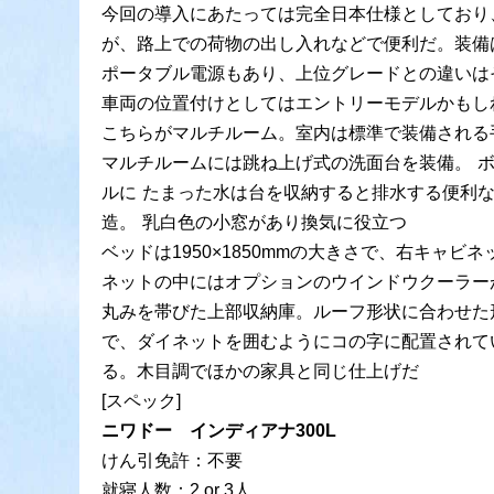
今回の導入にあたっては完全日本仕様としており
が、路上での荷物の出し入れなどで便利だ。装備
ポータブル電源もあり、上位グレードとの違いは
車両の位置付けとしてはエントリーモデルかもし
こちらがマルチルーム。室内は標準で装備される
マルチルームには跳ね上げ式の洗面台を装備。 
ルに たまった水は台を収納すると排水する便利
造。 乳白色の小窓があり換気に役立つ
ベッドは1950×1850mmの大きさで、右キ
ネットの中にはオプションのウインドウクーラー
丸みを帯びた上部収納庫。ルーフ形状に合わせた
で、ダイネットを囲むようにコの字に配置されて
る。木目調でほかの家具と同じ仕上げだ
[スペック]
ニワドー インディアナ300L
けん引免許：不要
就寝人数：2 or 3人