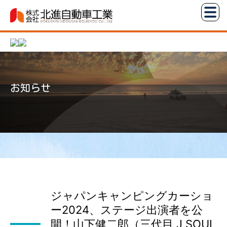
コ
株
ン
式
テ
会
ン
社
ツ
北
へ
進
お知らせ
ス
自
キ
動
ッ
車
プ
工
業
ジャパンキャンピングカーショ
ー2024、ステージ出演者を公
開！山下健二郎（三代目 J SOUL