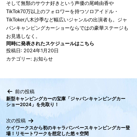
そして無類のサウナ好きという声優の尾崎由香や
TikTok70万以上のフォロワーを持つソロアイドル・
TikToker八木沙季など幅広いジャンルの出演者も。ジャ
パンキャンピングカーショーならではの豪華ステージも
お見逃しなく。
同時に発表されたスケジュールはこちら
投稿日:
2024年1月20日
カテゴリー:
お知らせ
前の投稿
新型キャンピングカーの宝庫「ジャパンキャンピングカー
投
ショー2024」を先取り！
稿
ナ
次の投稿
ビ
ケイワークスから初のキャラバンベースキャンピングカー登
場！リモートワークを想定した悠々空間
ゲ