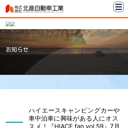
コ
株
ン
式
テ
会
ン
社
ツ
北
へ
進
お知らせ
ス
自
キ
動
ッ
車
プ
工
業
ハイエースキャンピングカーや
車中泊車に興味がある人にオス
スメ！『HIACE fan vol.59』7月