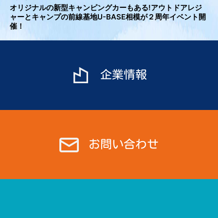
ナ
オリジナルの新型キャンピングカーもある!アウトドアレジ
ビ
ャーとキャンプの前線基地U-BASE相模が２周年イベント開
催！
ゲ
ー
シ
ョ
企業情報
ン
お問い合わせ