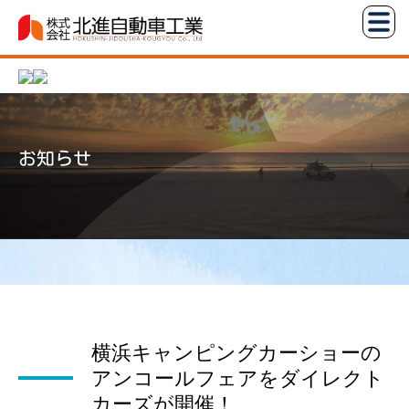
コ
株
ン
式
テ
会
ン
社
ツ
北
へ
進
お知らせ
ス
自
キ
動
ッ
車
プ
工
業
横浜キャンピングカーショーの
アンコールフェアをダイレクト
カーズが開催！