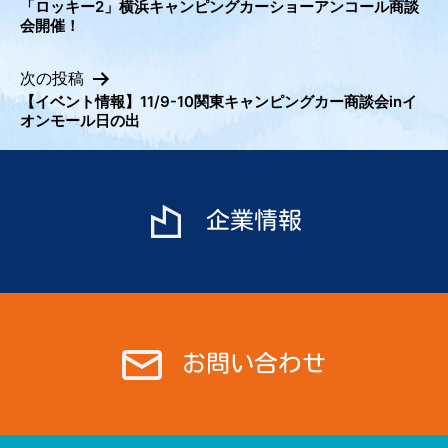
「ロッキー2」横浜キャンピングカーショーアンコール商談
投
会開催！
稿
ナ
次の投稿
ビ
【イベント情報】11/9-10関東キャンピングカー商談会inイ
オンモール日の出
ゲ
ー
シ
ョ
企業情報
ン
お問い合わせ