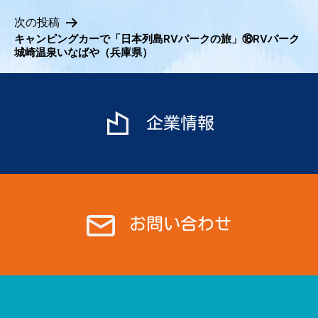
ナ
次の投稿
ビ
キャンピングカーで「日本列島RVパークの旅」⑱RVパーク
城崎温泉いなばや（兵庫県）
ゲ
ー
シ
ョ
企業情報
ン
お問い合わせ