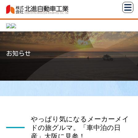
コ
株
ン
式
テ
会
ン
社
ツ
北
へ
進
お知らせ
ス
自
キ
動
ッ
車
プ
工
業
やっぱり気になるメーカーメイ
ドの旅グルマ。「車中泊の日
産」大阪に見参！