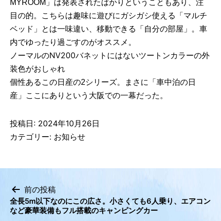
MYROOM」は発表されたばかりということもあり、注
目の的。こちらは趣味に遊びにガシガシ使える「マルチ
ベッド」とは一味違い、移動できる「自分の部屋」。車
内でゆったり過ごすのがオススメ。
ノーマルのNV200バネットにはないツートンカラーの外
装色がおしゃれ
個性あるこの日産の2シリーズ。まさに「車中泊の日
産」ここにありという大阪での一幕だった。
投稿日:
2024年10月26日
カテゴリー:
お知らせ
前の投稿
全長5m以下なのにこの広さ。小さくても6人乗り、エアコン
投
など豪華装備もフル搭載のキャンピングカー
稿