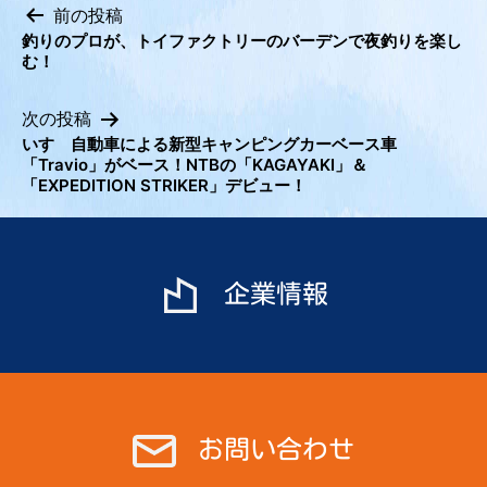
前の投稿
釣りのプロが、トイファクトリーのバーデンで夜釣りを楽し
投
む！
稿
ナ
次の投稿
ビ
いすゞ自動車による新型キャンピングカーベース車
「Travio」がベース！NTBの「KAGAYAKI」＆
ゲ
「EXPEDITION STRIKER」デビュー！
ー
シ
ョ
ン
企業情報
お問い合わせ