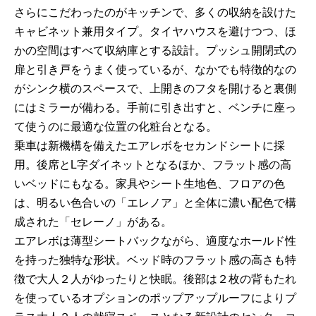
さらにこだわったのがキッチンで、多くの収納を設けた
キャビネット兼用タイプ。タイヤハウスを避けつつ、ほ
かの空間はすべて収納庫とする設計。プッシュ開閉式の
扉と引き戸をうまく使っているが、なかでも特徴的なの
がシンク横のスペースで、上開きのフタを開けると裏側
にはミラーが備わる。手前に引き出すと、ベンチに座っ
て使うのに最適な位置の化粧台となる。
乗車は新機構を備えたエアレボをセカンドシートに採
用。後席とL字ダイネットとなるほか、フラット感の高
いベッドにもなる。家具やシート生地色、フロアの色
は、明るい色合いの「エレノア」と全体に濃い配色で構
成された「セレーノ」がある。
エアレボは薄型シートバックながら、適度なホールド性
を持った独特な形状。ベッド時のフラット感の高さも特
徴で大人２人がゆったりと快眠。後部は２枚の背もたれ
を使っているオプションのポップアップルーフによりプ