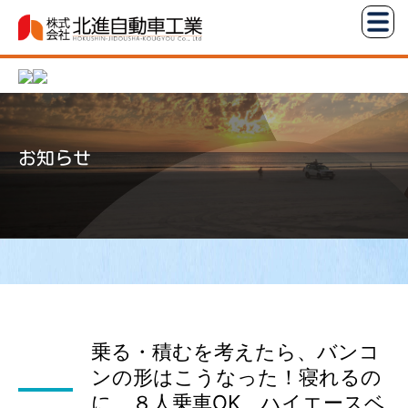
コ
株
ン
式
テ
会
ン
社
ツ
北
へ
進
お知らせ
ス
自
キ
動
ッ
車
プ
工
業
乗る・積むを考えたら、バンコ
ンの形はこうなった！寝れるの
に、８人乗車OK、ハイエースベ