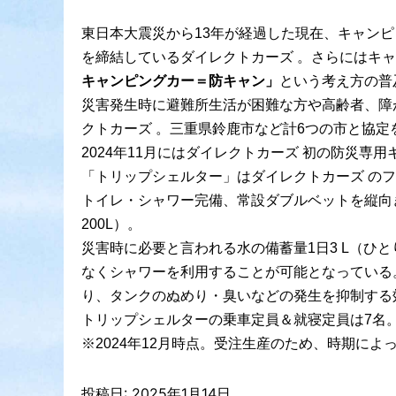
東日本大震災から13年が経過した現在、キャン
を締結しているダイレクトカーズ 。さらにはキ
キャンピングカー＝防キャン」
という考え方の普
災害発生時に避難所生活が困難な方や高齢者、障
クトカーズ 。三重県鈴鹿市など計6つの市と協定
2024年11月にはダイレクトカーズ 初の防災
「トリップシェルター」はダイレクトカーズ の
トイレ・シャワー完備、常設ダブルベットを縦向
200L）。
災害時に必要と言われる水の備蓄量1日3 L（ひ
なくシャワーを利用することが可能となっている
り、タンクのぬめり・臭いなどの発生を抑制する
トリップシェルターの乗車定員＆就寝定員は7名。
※2024年12月時点。受注生産のため、時期によ
投稿日:
2025年1月14日