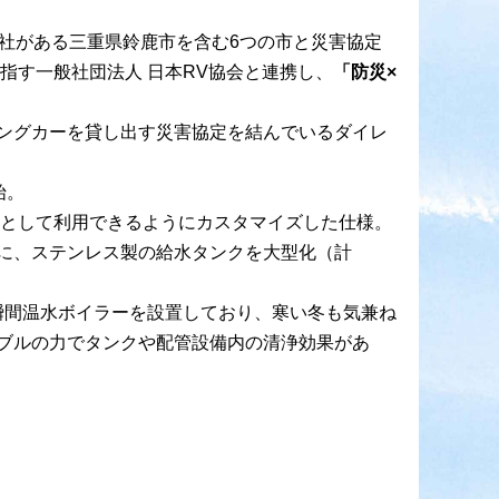
社がある三重県鈴鹿市を含む6つの市と災害協定
指す一般社団法人 日本RV協会と連携し、
「防災×
ングカーを貸し出す災害協定を結んでいるダイレ
始。
所として利用できるようにカスタマイズした仕様。
に、ステンレス製の給水タンクを大型化（計
、瞬間温水ボイラーを設置しており、寒い冬も気兼ね
ブルの力でタンクや配管設備内の清浄効果があ