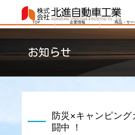
コ
ン
テ
TOP
企業情報
商品・サー
ン
株
ツ
式
へ
会
お知らせ
ス
社
キ
北
ッ
進
プ
自
動
車
工
業
防災×キャンピング
闘中 ！