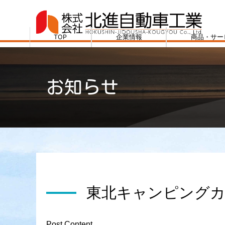
コ
ン
テ
TOP
企業情報
商品・サー
ン
株
ツ
式
へ
会
お知らせ
ス
社
キ
北
ッ
進
プ
自
動
車
工
業
東北キャンピングカー
Post Content