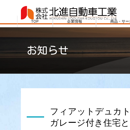
コ
ン
テ
TOP
企業情報
商品・サー
ン
株
ツ
式
へ
会
お知らせ
ス
社
キ
北
ッ
進
プ
自
動
車
工
業
フィアットデュカ
ガレージ付き住宅と