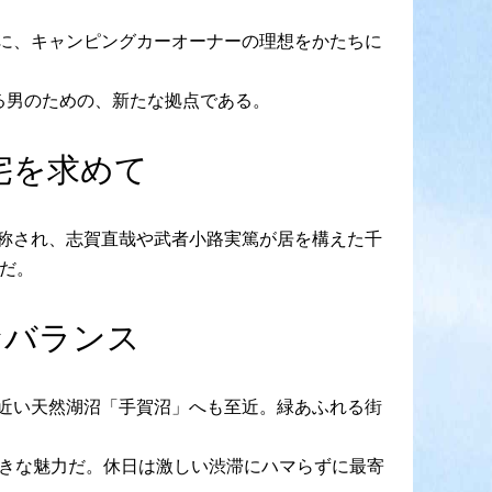
に、キャンピングカーオーナーの理想をかたちに
る男のための、新たな拠点である。
宅を求めて
称され、志賀直哉や武者小路実篤が居を構えた千
台だ。
なバランス
近い天然湖沼「手賀沼」へも至近。緑あふれる街
大きな魅力だ。休日は激しい渋滞にハマらずに最寄