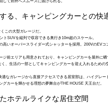
経由して郊外へスムーズに抜けられる。
する、キャンピングカーとの快
もなくこの大型ガレージだ。
セグメントSUVを縦列で収容できる奥行き10m超のスケール。
の高いオーバースライダー式シャッターを採用。200VのEV
ージ前エリアも用意されており、キャンピングカーを屋外に晒
はなく、生活の一部としてキャンピングカーを迎え入れるための
わる快適なガレージから直接アクセスできる居室部は、ハイグレ
グカーを輝かせる理想の夢舞台がTHE HOUSE 天王台だ。
たホテルライクな居住空間