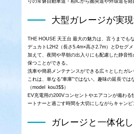
りの常磐自動車道・柏ICから圏央道や外環道を
大型ガレージが実現
THE HOUSE 天王台 最大の魅力は、言うまで
デュカトL2H2（長さ5.4m×高さ2.7m）とD
加えて、夜間や早朝の出入りにも配慮した静音性
保つことができる。
洗車や簡易メンテナンスができる広々としたガレ
これは、単なる“車庫”ではない。趣味の延長で
（model kou3$$）
EV充電用の200Vコンセントやエアコンが備
ートナーと過ごす時間を大切にしながらキャンピン
ガレージと一体化し