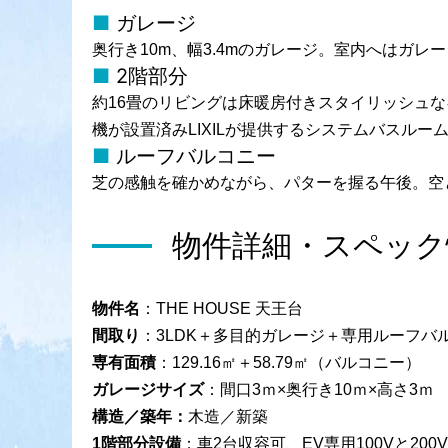
ガレージ
奥行き10m、幅3.4mのガレージ。室内へはガレ
2階部分
約16畳のリビングは床暖房付きスタイリッシュ
機が設置済みLIXILが提供するシステムバスル
ルーフバルコニー
芝の感触を確かめながら、パターを握る午後。空
物件詳細・スペック
物件名
：THE HOUSE 天王台
間取り
：3LDK＋多目的ガレージ＋専用ルーフバ
専有面積
：129.16㎡＋58.79㎡（バルコニー）
ガレージサイズ
：間口3ｍ×奥行き10ｍ×高さ3ｍ
構造／築年：
木造／新築
1階部分設備
：車2台収容可、EV専用100Vと2