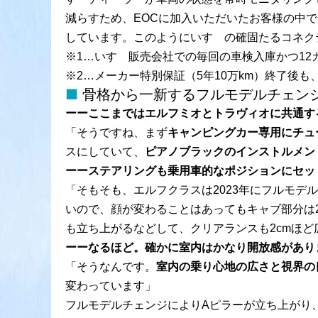
減らすため、EOCに加入いただいたお客様の中
しています。このようにいすゞの確固たるコネク
※1…いすゞ販売会社での毎回の車検入庫かつ12
※2…メーカー特別保証（5年10万km）終了後も
骨格から一新するフルモデルチェン
ーーここまではエルフミオとトラヴィオに共通す
「そうですね、まず
キャンピングカー専用にチュ
スにしていて、
ピアノブラックのインストルメン
ーーステアリングも乗用車的なポジションにセッ
「そもそも、エルフクラスは2023年にフルモ
いので、顔が変わることはあってもキャブ部分は
も立ち上がるなどして、クリアランスも2cmほど
ーーなるほど。確かに室内はかなり開放感があり
「そうなんです。
室内の乗り心地の広さと視界の
変わっています」
フルモデルチェンジによりAピラーが立ち上がり