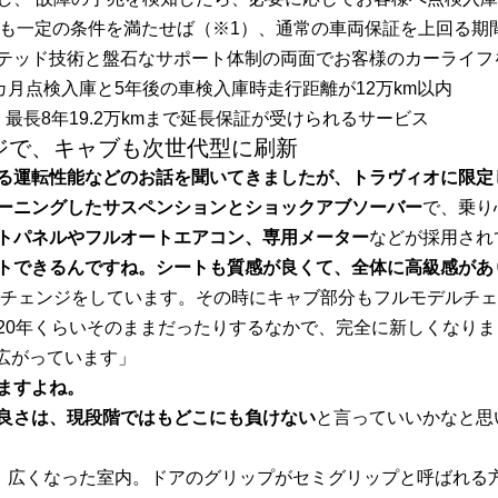
でも一定の条件を満たせば（※1）、通常の車両保証を上回る期
テッド技術と盤石なサポート体制の両面でお客様のカーライフ
カ月点検入庫と5年後の車検入庫時走行距離が12万km以内
、最長8年19.2万kmまで延長保証が受けられるサービス
ジで、キャブも次世代型に刷新
る運転性能などのお話を聞いてきましたが、トラヴィオに限定
ーニングしたサスペンションとショックアブソーバー
で、乗り
トパネルやフルオートエアコン、専用メーター
などが採用され
トできるんですね。シートも質感が良くて、全体に高級感があ
デルチェンジをしています。その時にキャブ部分もフルモデルチ
20年くらいそのままだったりするなかで、完全に新しくなりま
広がっています」
ますよね。
良さは、現段階ではもどこにも負けない
と言っていいかなと思
、広くなった室内。ドアのグリップがセミグリップと呼ばれる