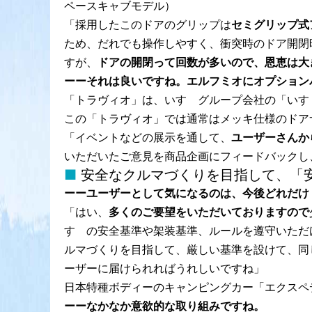
ペースキャブモデル）
「採用したこのドアのグリップは
セミグリップ式
ため、だれでも操作しやすく、衝突時のドア開閉
すが、
ドアの開閉って回数が多いので、恩恵は大
ーーそれは良いですね。エルフミオにオプション
「トラヴィオ」は、いすゞグループ会社の「いす
この「トラヴィオ」では通常はメッキ仕様のドア
「イベントなどの展示を通して、
ユーザーさんか
いただいたご意見を商品企画にフィードバックし
安全なクルマづくりを目指して、「
ーーユーザーとして気になるのは、今後どれだけ
「はい、
多くのご要望をいただいておりますので
すゞの安全基準や架装基準、ルールを遵守いただ
ルマづくりを目指して、厳しい基準を設けて、同
ーザーに届けられればうれしいですね」
日本特種ボディーのキャンピングカー「エクスペ
ーーなかなか意欲的な取り組みですね。