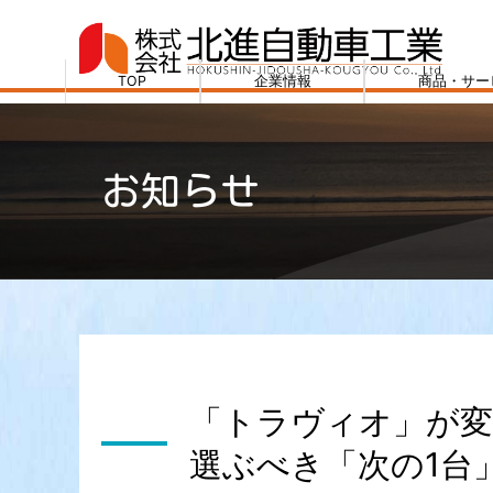
コ
ン
テ
TOP
企業情報
商品・サー
ン
株
ツ
式
へ
会
お知らせ
ス
社
キ
北
ッ
進
プ
自
動
車
工
業
「トラヴィオ」が変
選ぶべき「次の1台