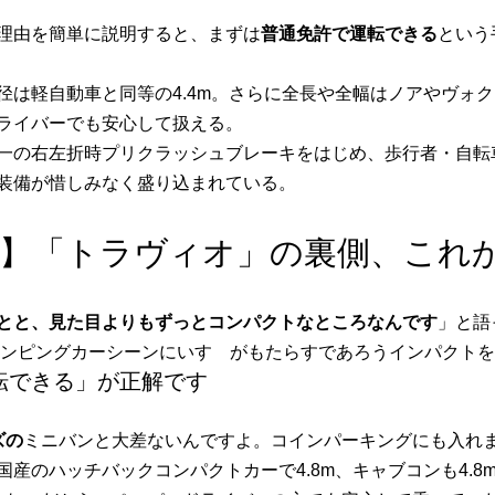
理由を簡単に説明すると、まずは
普通免許で運転できる
という
径は軽自動車と同等の4.4m。さらに全長や全幅はノアやヴォ
ライバーでも安心して扱える。
一の右左折時プリクラッシュブレーキをはじめ、歩行者・自転
装備が惜しみなく盛り込まれている。
】「トラヴィオ」の裏側、これ
とと、見た目よりもずっとコンパクトなところなんです
」と語
ャンピングカーシーンにいすゞがもたらすであろうインパクト
転できる」が正解です
ズの
ミニバンと大差ないんですよ。コインパーキングにも入れ
産のハッチバックコンパクトカーで4.8m、キャブコンも4.8