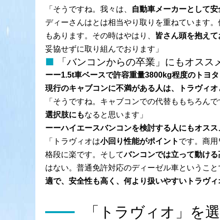
「そうですね。我々は、
自動車メーカーとして安
ディーさんはとは相当やり取りを重ねています。
もあります。その時はやはり、
皆さん頭を抱えて
妥協せずに取り組んでおります」
「バンコンからの卒業」にもオスス
ーー1.5t車ベースで許容重量3800kg程度のト
現行のキャブコンに不満がある人は、トラヴィオと
「そうですね。キャブコンでの代替ももちろんで
選択肢にも
なると思います」
ーーハイエースバンコンを検討する人にもオスス
「トラヴィオは
小回り性能がポイント
です。商用
格段に楽です。そして
バンコンでは立って動ける
はない。普通免許対応のディーゼル車ということ
適で、安全性も高く、何より扱いやすいトラヴィ
「トラヴィオ」を