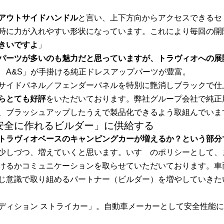
アウトサイドハンドル
と言い、上下方向からアクセスできるセ
時に力が入れやすい形状になっています。これにより毎回の開
きいですよ
」
パーツが多いのも魅力だと思っていますが、トラヴィオへの展
ゞA&S」が手掛ける純正ドレスアップパーツが豊富。
サイドパネル／フェンダーパネルを特別に艶消しブラックで仕
らとても好評
をいただいております。弊社グループ会社で純正
、ブラッシュアップしたうえで製品化できるよう取組んでいま
安全に作れるビルダー」に供給する
トラヴィオベースのキャンピングカーが増えるか？という部分
少しづつ、増えていくと思います。いすゞのポリシーとして、
けるかコミュニケーションを取らせていただいております。車
じ意識で取り組めるパートナー（ビルダー）を増やしていきた
ディション ストライカー」。自動車メーカーとして安全性能