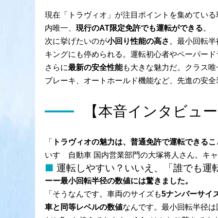
現在「トラヴィオ」が注目ポイントを集めている
内唯一、
現行のAT限定免許でも運転ができる
。
次に挙げたいのが
小回り性能の高さ
。最小回転半
キングにも停められる。運転初心者やペーパード
さらに
最新の安全性能
も大きな魅力だ。クラス唯
ブレーキ、オートホールド機能など、先進の安全
【本音インタビュー
「
トラヴィオの魅力は、普通免許で運転できるこ
いすゞ自動車 国内営業部門の大塚将人さん。キ
運転しやすい？いいえ、「誰でも運
ーー最小回転半径の数値には驚きました。
「そうなんです。車両のサイズも
5ナンバーサイ
車と同等レベルの数値
なんです。最小回転半径は国