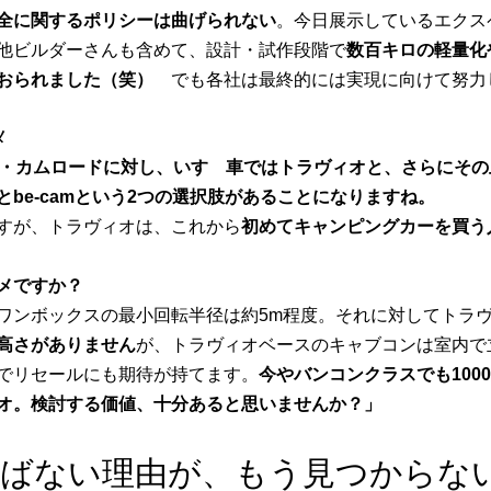
全に関するポリシーは曲げられない
。今日展示しているエクス
他ビルダーさんも含めて、設計・試作段階で
数百キロの軽量化
おられました（笑）
でも各社は最終的には実現に向けて努力
メ
ヨタ・カムロードに対し、いすゞ車ではトラヴィオと、さらにその上に
be-camという2つの選択肢があることになりますね。
すが、トラヴィオは、これから
初めてキャンピングカーを買う
メですか？
ワンボックスの最小回転半径は約5m程度。それに対してトラヴ
高さがありません
が、トラヴィオベースのキャブコンは室内で
でリセールにも期待が持てます。
今やバンコンクラスでも10
オ。検討する価値、十分あると思いませんか？」
選ばない理由が、もう見つからな