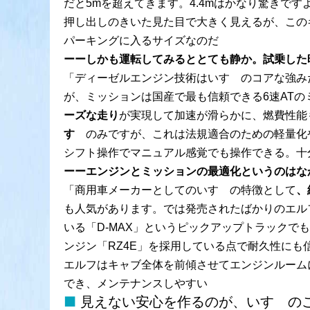
だと5mを超えてきます。4.4mはかなり驚きで
押し出しのきいた見た目で大きく見えるが、このキ
パーキングに入るサイズなのだ
ーーしかも運転してみるととても静か。試乗した
「ディーゼルエンジン技術はいすゞのコアな強み
が、ミッションは国産で最も信頼できる6速ATの
ーズな走り
が実現して加速が滑らかに、燃費性能
すゞ
のみですが、これは法規適合のための軽量化
シフト操作でマニュアル感覚でも操作できる。十
ーーエンジンとミッションの最適化というのはな
「商用車メーカーとしてのいすゞの特徴として
、
も人気があります。では発売されたばかりのエル
いる「D-MAX」というピックアップトラック
ンジン「RZ4E」を採用している点で耐久性にも
エルフはキャブ全体を前傾させてエンジンルーム
でき、メンテナンスしやすい
見えない安心を作るのが、いすゞの