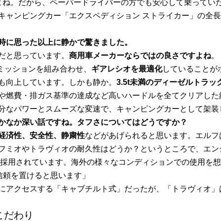
すよね。だから、ペーパードライバーの方でも安心して乗ってい
ャンピングカー「エクスペディション ストライカー」の全長は4
時に思った以上に静かで驚きました。
だと思っています。
商用車メーカーならではの良さですよね
。
ミッションを組み合わせ、
ギアレシオを最適化
していることが
も向上しています。しかも静か。
3.5t未満のディーゼルトラ
や燃費・排ガス基準の達成など高いハードルを全てクリアした
分なパワーとスムーズな変速で、キャンピングカーとして架装
かなか深い話ですね。タフさについてはどうですか？
経済性、安全性、静粛性
などがあげられると思います。エルフ
フミオやトラヴィオの耐久性はどうか？というところで、エン
でも採用されています。海外の様々なコンディションでの使用を
信頼を置けると思います」
にアクセスする「キャブチルト式」だったが、「トラヴィオ」
こだわり