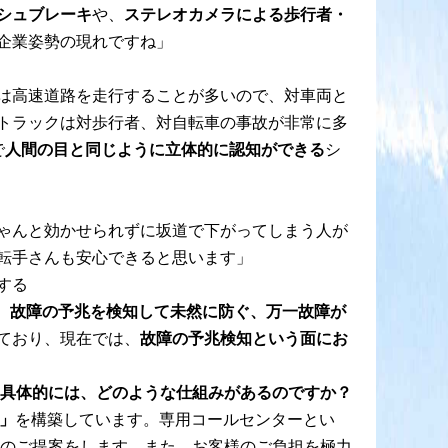
シュブレーキ
や、
ステレオカメラによる歩行者・
企業姿勢の現れですね」
は高速道路を走行することが多いので、対車両と
トラックは対歩行者、対自転車の事故が非常に多
で
人間の目と同じように立体的に認知ができる
シ
ゃんと効かせられずに坂道で下がってしまう人が
転手さんも安心できると思います」
する
、
故障の予兆を検知して未然に防ぐ、万一故障が
ており、現在では、
故障の予兆検知という面にお
具体的には、どのような仕組みがあるのですか？
」
を構築しています。専用コールセンターとい
庫のご提案をします。また、お客様のご負担を極力