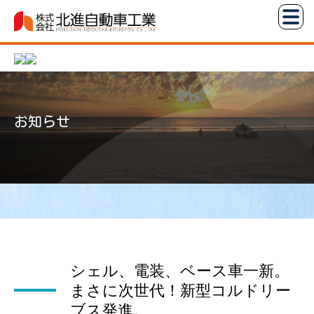
コ
株
ン
式
テ
会
ン
社
ツ
北
へ
進
お知らせ
ス
自
キ
動
ッ
車
プ
工
業
シェル、電装、ベース車一新。
まさに次世代！新型コルドリー
ブス発進。