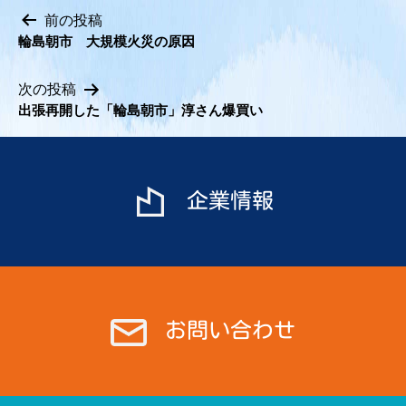
前の投稿
輪島朝市 大規模火災の原因
投
稿
次の投稿
ナ
出張再開した「輪島朝市」淳さん爆買い
ビ
ゲ
ー
シ
企業情報
ョ
ン
お問い合わせ