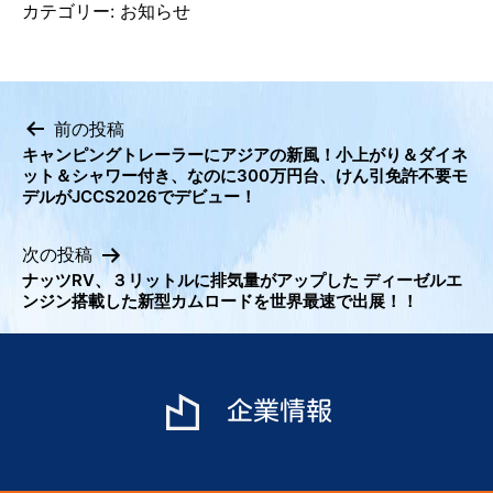
カテゴリー:
お知らせ
前の投稿
キャンピングトレーラーにアジアの新風！小上がり＆ダイネ
投
ット＆シャワー付き、なのに300万円台、けん引免許不要モ
稿
デルがJCCS2026でデビュー！
ナ
ビ
次の投稿
ナッツRV、３リットルに排気量がアップした ディーゼルエ
ゲ
ンジン搭載した新型カムロードを世界最速で出展！！
ー
シ
ョ
ン
企業情報