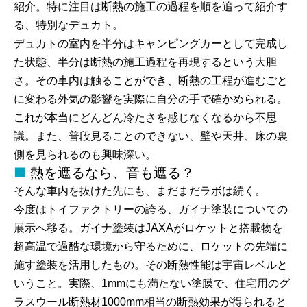
紹介。特に注目は断熱の施工の過程を順を追って紹介す
る、特別なデュカト。
デュカトの室内を半分はキャンピングカーとして完成し
た状態、半分は断熱の施工過程を再現するという大胆
さ。その車内は触ることができ、断熱の工程が進むごと
に変わる外気の影響を実際に自分の手で確かめられる。
これが本当にどんどん冷たさを感じなくなるから不思
議。また、普段見ることのできない、壁や天井、床の裏
側を見られるのも興味深い。
熱を遮るなら、音も遮る？
そんな車内を抜けた先にも、まだまだラボは続く。
今度はトイファクトリーの誇る、ガイナ塗装についての
展示へ移る。ガイナ塗装はJAXAがロケットと搭載物を
超高温で過酷な環境から守るために、ロケットの先端に
施す塗装を活用したもの。その断熱性能は宇宙レベルと
いうこと。実際、1mmにも満たない塗膜で、住宅用のグ
ラスウール断熱材1000mm相当の断熱効果が得られると