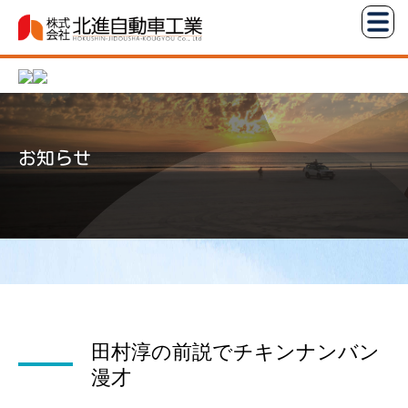
コ
株
ン
式
テ
会
ン
社
ツ
北
へ
進
お知らせ
ス
自
キ
動
ッ
車
プ
工
業
田村淳の前説でチキンナンバン
漫才