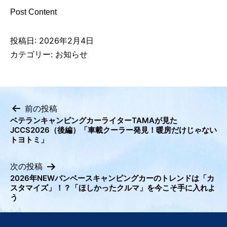
Post Content
投稿日:
2026年2月4日
カテゴリー:
お知らせ
前の投稿
ベテランキャンピングカーライターTAMAが見た
投
JCCS2026（後編）「車載クーラー発見！暖房だけじゃない
稿
トヨトミ」
ナ
ビ
次の投稿
2026年NEWバンベースキャンピングカーのトレンドは「カ
ゲ
スタマイズ」！？「ほしかったクルマ」を今こそ手に入れよ
ー
う
シ
ョ