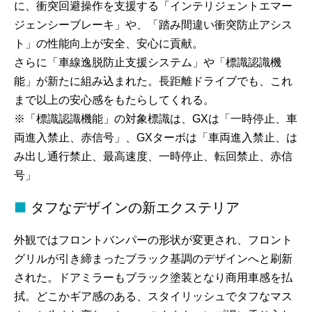
に、衝突回避操作を支援する「インテリジェントエマー
ジェンシーブレーキ」や、「踏み間違い衝突防止アシス
ト」の性能向上が安全、安心に貢献。
さらに「車線逸脱防止支援システム」や「標識認識機
能」が新たに組み込まれた。長距離ドライブでも、これ
まで以上の安心感をもたらしてくれる。
※「標識認識機能」の対象標識は、GXは「一時停止、車
両進入禁止、赤信号」、GXターボは「車両進入禁止、は
み出し通行禁止、最高速度、一時停止、転回禁止、赤信
号」
タフなデザインの新エクステリア
外観ではフロントバンパーの形状が変更され、フロント
グリルが引き締まったブラック基調のデザインへと刷新
された。ドアミラーもブラック塗装となり商用車感を払
拭。どこかギア感のある、スタイリッシュでタフなマス