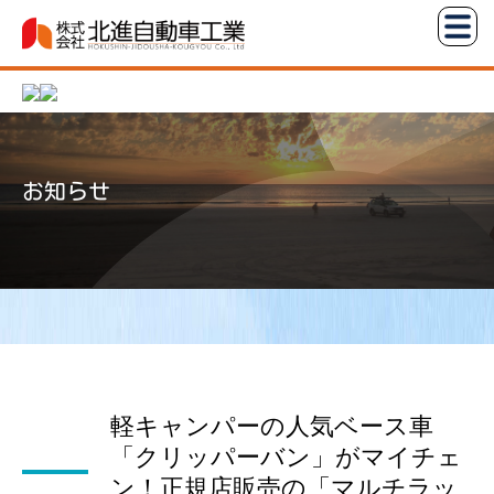
コ
株
ン
式
テ
会
ン
社
ツ
北
へ
進
お知らせ
ス
自
キ
動
ッ
車
プ
工
業
軽キャンパーの人気ベース車
「クリッパーバン」がマイチェ
ン！正規店販売の「マルチラッ