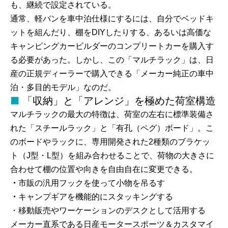
も、継続で設定されている。
通常、軽バンを車中泊仕様にするには、自分でベッドキ
ットを組んだり、棚をDIYしたりする、あるいは高価な
キャンピングカービルダーのコンプリートカーを購入す
る必要があった。しかし、この「マルチラック」は、日
産の正規ディーラーで購入できる「メーカー純正の車中
泊・多目的モデル」なのだ。
「収納」と「アレンジ」を極めた荷室構造
マルチラックの最大の特徴は、荷室の左右に標準装備さ
れた「スチールラック」と「有孔（ペグ）ボード」。こ
のボードやラックに、専用開発された2種類のブラケッ
ト（J型・L型）を組み合わせることで、荷物の大きさに
合わせて棚の位置や向きを自由自在に変更できる。
・
市販の汎用フックを使って小物を吊るす
・
キャンプギアを機能的にスタッキングする
・移動販売やワーケーションのデスクとして活用する
メーカー直系である日産モータースポーツ＆カスタマイ