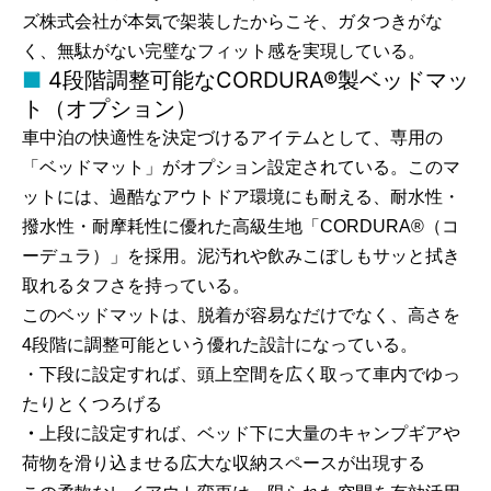
ズ株式会社が本気で架装したからこそ、ガタつきがな
く、無駄がない完璧なフィット感を実現している。
4段階調整可能なCORDURA®製ベッドマッ
ト（オプション）
車中泊の快適性を決定づけるアイテムとして、専用の
「ベッドマット」がオプション設定されている。このマ
ットには、過酷なアウトドア環境にも耐える、耐水性・
撥水性・耐摩耗性に優れた高級生地「CORDURA®（コ
ーデュラ）」を採用。泥汚れや飲みこぼしもサッと拭き
取れるタフさを持っている。
このベッドマットは、脱着が容易なだけでなく、高さを
4段階に調整可能という優れた設計になっている。
・下段に設定すれば、頭上空間を広く取って車内でゆっ
たりとくつろげる
・
上段に設定すれば、ベッド下に大量のキャンプギアや
荷物を滑り込ませる広大な収納スペースが出現する