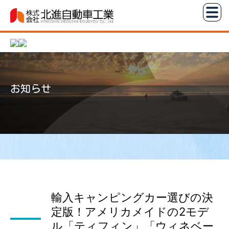
コ
株
ン
式
テ
会
ン
社
ツ
北
へ
進
お知らせ
ス
自
キ
動
ッ
車
プ
工
業
輸入キャンピングカー選びの決
定版！アメリカメイドの2モデ
ル「ティフィン」「ウィネベー