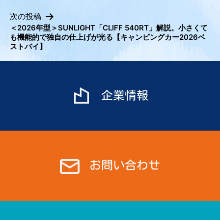
ナ
次の投稿
ビ
＜2026年型＞SUNLIGHT「CLIFF 540RT」解説。小さくて
も機能的で独自の仕上げが光る【キャンピングカー2026ベ
ゲ
ストバイ】
ー
シ
ョ
ン
企業情報
お問い合わせ