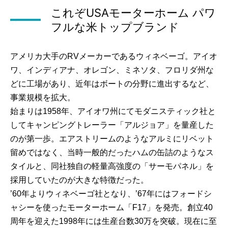
これぞUSAモーターホーム パワ
フルな米トップブランド
アメリカ大手のRVメーカーであるウィネベーゴ。アイオ
ワ、インディアナ、オレゴン、ミネソタ、フロリダ州な
どに工場があり、近年はボートの分野に進出するなど、
事業規模を拡大。
始まりは1958年、アイオワ州にてモダニスティック社と
してキャンピングトレーラー「アルジョア」を量産した
のが第一歩。エアストリームのようなアルミにリベット
留めではなく、当時一般的だったハムの缶詰のようなス
タイルと、同社独自の軽量高強度の「サーモパネル」を
採用していたのが大きな特徴だった。
’60年よりウィネベーゴ社となり、’67年にはフォードシ
ャシーを使ったモーターホーム「F17」を発売。創立40
周年を迎えた1998年には生産台数30万を突破。現在に至