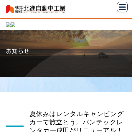
コ
株
ン
式
テ
会
ン
社
ツ
北
へ
進
お知らせ
ス
自
キ
動
ッ
車
プ
工
業
夏休みはレンタルキャンピング
カーで旅立とう。バンテックレ
ンタカー成田がリニューアル！