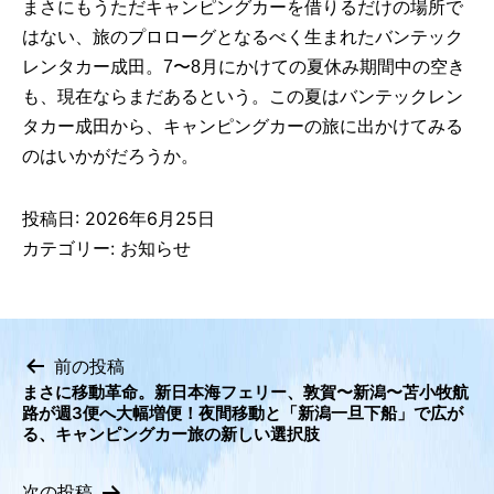
まさにもうただキャンピングカーを借りるだけの場所で
はない、旅のプロローグとなるべく生まれたバンテック
レンタカー成田。7〜8月にかけての夏休み期間中の空き
も、現在ならまだあるという。この夏はバンテックレン
タカー成田から、キャンピングカーの旅に出かけてみる
のはいかがだろうか。
投稿日:
2026年6月25日
カテゴリー:
お知らせ
前の投稿
まさに移動革命。新日本海フェリー、敦賀〜新潟〜苫小牧航
投
路が週3便へ大幅増便！夜間移動と「新潟一旦下船」で広が
稿
る、キャンピングカー旅の新しい選択肢
ナ
ビ
次の投稿