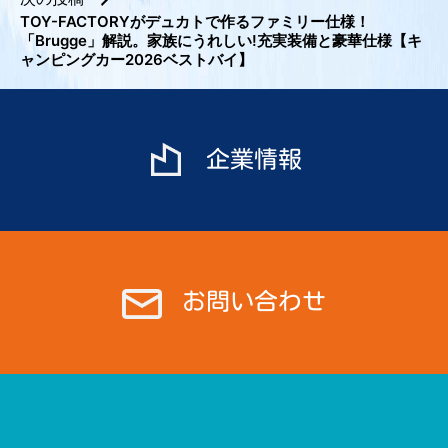
TOY-FACTORYがデュカトで作るファミリー仕様！
ゲ
「Brugge」解説。家族にうれしい!充実装備と豪華仕様【キ
ー
ャンピングカー2026ベストバイ】
シ
ョ
ン
企業情報
お問い合わせ