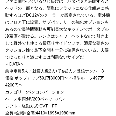
ファに備わっているひじ掛けは、バタバタと展開すると
ベッドの一部となる。簡単にフラットになる仕組みに感
動するほどDC12Vのクーラーが設定されている。室外機
はフロア下に設置。サブバッテリーの強化オプションも
あるので長時間駆動も可能長大なキッチンでポータブル
冷蔵庫が置ける。シンクはシャワーヘッドなので引き出
して野外でも使える横座りサイドソファ。適度な硬さの
クッション性で足下空間も十分に確保されている。夫婦
でゆったりと過ごすには問題ないサイズだ
＜DATA＞
乗車定員5人／就寝人数2人+子供2人／登録ナンバー8
価格:ポップアップ591万8000円〜／標準ルーフ497万
4200円〜
カテゴリー:バンコンバージョン
ベース車両:NV200バネットバン
シフト・駆動方式:CVT・FF
全長×全幅×全高:4410×1695×1980mm