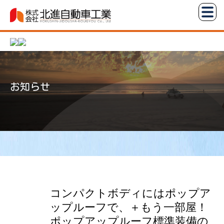
コ
株
ン
式
テ
会
ン
社
ツ
北
へ
進
お知らせ
ス
自
キ
動
ッ
車
プ
工
業
コンパクトボディにはポップア
ップルーフで、＋もう一部屋！
ポップアップルーフ標準装備の