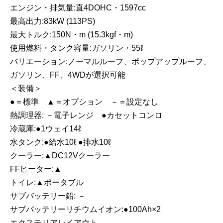
エンジン・排気量:直4DOHC・1597cc
最高出力:83kW (113PS)
最大トルク:150N・m (15.3kgf・m)
使用燃料・タンク容量:ガソリン・55ℓ
バリエーション:ノーマルルーフ、ポップアップルーフ、
ガソリン、FF、4WDが選択可能
＜装備＞
●＝標準 ▲＝オプション －＝設定なし
熱調理器: －電子レンジ ●カセットコンロ
冷蔵庫:●1ウェイ14ℓ
水タンク:●給水10ℓ ●排水10ℓ
クーラー:▲DC12Vクーラー
FFヒーター:▲
トイレ:▲ポータブル
サブバッテリー鉛: －
サブバッテリーリチウムイオン:●100Ah×2
エクステリアレイアウト