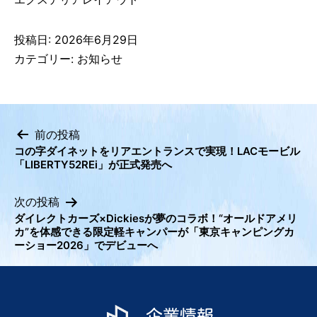
投稿日:
2026年6月29日
カテゴリー:
お知らせ
前の投稿
コの字ダイネットをリアエントランスで実現！LACモービル
投
「LIBERTY52REi」が正式発売へ
稿
ナ
次の投稿
ビ
ダイレクトカーズ×Dickiesが夢のコラボ！“オールドアメリ
カ”を体感できる限定軽キャンパーが「東京キャンピングカ
ゲ
ーショー2026」でデビューへ
ー
シ
ョ
ン
企業情報