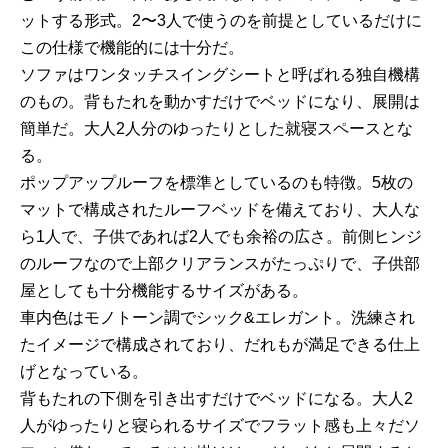
ットする形式。2〜3人で使うのを前提としているだけに
この仕様で機能的には十分だ。
ソファはワンタッチスイングシートと呼ばれる独自機構
のもの。背もたれを動かすだけでベッドになり、展開は
簡単だ。大人2人分のゆったりとした就寝スペースとな
る。
ポップアップルーフを標準としているのも特徴。5枚の
マットで構成されたルーフベッドを備えており、大人な
ら1人で、子供であれば2人でも余裕の広さ。前側ヒンジ
のルーフなので上部クリアランスがたっぷりで、子供部
屋としても十分機能するサイズがある。
車内色はモノトーン調でシック&エレガント。洗練され
たイメージで構成されており、だれもが満足できる仕上
げとなっている。
背もたれの下側を引き出すだけでベッドになる。大人2
人がゆったりと寝られるサイズでフラット感も上々だソ