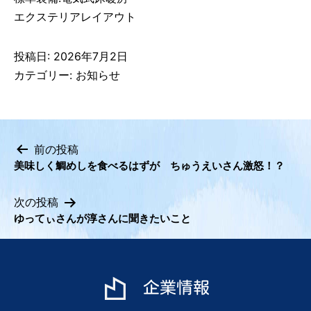
エクステリアレイアウト
投稿日:
2026年7月2日
カテゴリー:
お知らせ
前の投稿
美味しく鯛めしを食べるはずが ちゅうえいさん激怒！？
投
稿
次の投稿
ナ
ゆってぃさんが淳さんに聞きたいこと
ビ
ゲ
ー
シ
企業情報
ョ