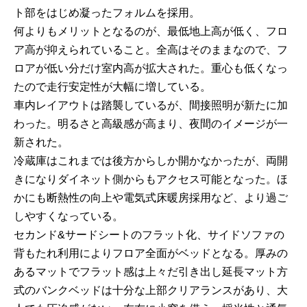
ト部をはじめ凝ったフォルムを採用。
何よりもメリットとなるのが、最低地上高が低く、フロ
ア高が抑えられていること。全高はそのままなので、フ
ロアが低い分だけ室内高が拡大された。重心も低くなっ
たので走行安定性が大幅に増している。
車内レイアウトは踏襲しているが、間接照明が新たに加
わった。明るさと高級感が高まり、夜間のイメージが一
新された。
冷蔵庫はこれまでは後方からしか開かなかったが、両開
きになりダイネット側からもアクセス可能となった。ほ
かにも断熱性の向上や電気式床暖房採用など、より過ご
しやすくなっている。
セカンド&サードシートのフラット化、サイドソファの
背もたれ利用によりフロア全面がベッドとなる。厚みの
あるマットでフラット感は上々だ引き出し延長マット方
式のバンクベッドは十分な上部クリアランスがあり、大