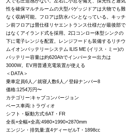
人でも圧迫感がない。左右に小窓を備え、採光性と通気
性を確保マルチルームの大型バゲッジドアは大物でも難
なく収納可能。フロアは防水パンとなっている。キッチ
ン前フロアは畳仕様リヤエントランス仕様だが最後部で
はなくアイランド式を採用。2口コンロー体型シンクの
下に電子レンジを配置。レンジフードも装備するリチウ
ムイオンバッテリーシステム ILIS ME (イリス・ミー)の
バッテリー容量は約620Ahでインバーター出力は
3000W。EV用普通充電装置が使える
＜DATA＞
乗車定員6人／就寝人数6人／登録ナンバー8
価格:1254万円〜
カテゴリー:キャブコンバージョン
ベース車両:トラヴィオ
シフト・駆動方式:6AT・FR
全長×全幅×全高:4980×1990×2870mm
エンジン・排気量:直4ディーゼルT・1898cc