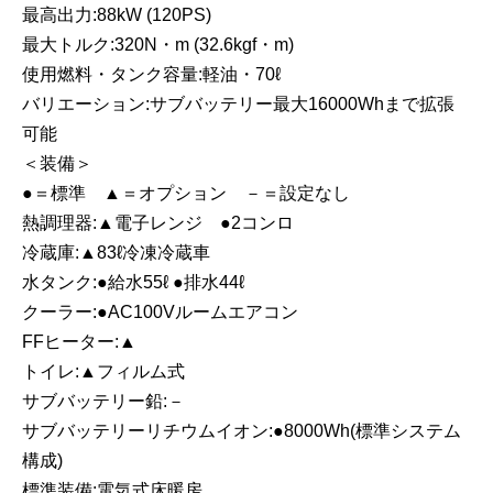
最高出力:88kW (120PS)
最大トルク:320N・m (32.6kgf・m)
使用燃料・タンク容量:軽油・70ℓ
バリエーション:サブバッテリー最大16000Whまで拡張
可能
＜装備＞
●＝標準 ▲＝オプション －＝設定なし
熱調理器:▲電子レンジ ●2コンロ
冷蔵庫:▲83ℓ冷凍冷蔵車
水タンク:●給水55ℓ ●排水44ℓ
クーラー:●AC100Vルームエアコン
FFヒーター:▲
トイレ:▲フィルム式
サブバッテリー鉛:－
サブバッテリーリチウムイオン:●8000Wh(標準システム
構成)
標準装備:電気式床暖房