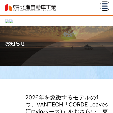
コ
株
ン
式
テ
会
ン
社
ツ
北
へ
進
お知らせ
ス
自
キ
動
ッ
車
プ
工
業
2026年を象徴するモデルの1
つ、VANTECH「CORDE Leaves
(Travioベース)」をおさらい。東