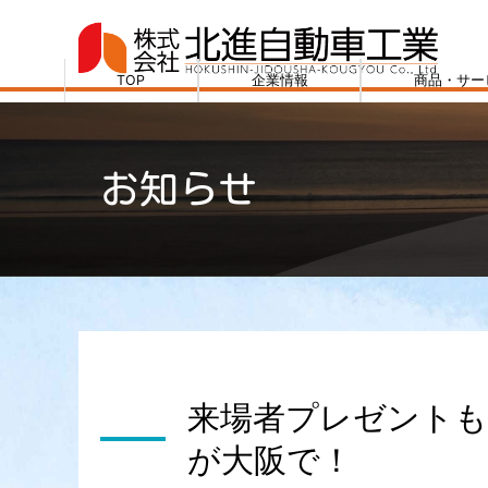
コ
ン
テ
TOP
企業情報
商品・サー
ン
株
ツ
式
へ
会
お知らせ
ス
社
キ
北
ッ
進
プ
自
動
車
工
業
来場者プレゼント
が大阪で！